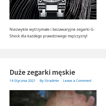
do
zdarcia?
Niezwykle wytrzymałe i bezawaryjne zegarki G-
Shock dla każdego prawdziwego mężczyzny!
Duże zegarki męskie
on
14 Stycznia 2021
By
Stradmin
Leave a Comment
Duże
zegarki
męskie