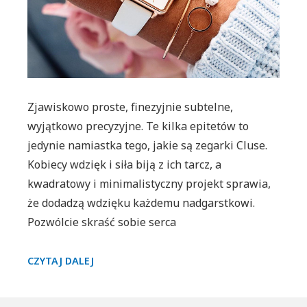
retro
odsłonę
kobiecośc
Zjawiskowo proste, finezyjnie subtelne,
wyjątkowo precyzyjne. Te kilka epitetów to
jedynie namiastka tego, jakie są zegarki Cluse.
Kobiecy wdzięk i siła biją z ich tarcz, a
kwadratowy i minimalistyczny projekt sprawia,
że dodadzą wdzięku każdemu nadgarstkowi.
Pozwólcie skraść sobie serca
KWADRATOWE
CZYTAJ DALEJ
TARCZE
W