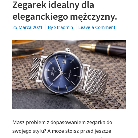
Zegarek idealny dla
eleganckiego mężczyzny.
on
25 Marca 2021
By
Stradmin
Leave a Comment
Zegarek
idealny
dla
eleganckie
mężczyzny.
Masz problem z dopasowaniem zegarka do
swojego stylu? A może stoisz przed jeszcze