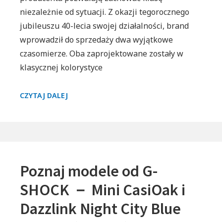
niezależnie od sytuacji. Z okazji tegorocznego
jubileuszu 40-lecia swojej działalności, brand
wprowadził do sprzedaży dwa wyjątkowe
czasomierze. Oba zaprojektowane zostały w
klasycznej kolorystyce
NIEZWYKŁY
CZYTAJ DALEJ
JUBILEUSZ
GUESS’A.
MARKA
JUŻ
OD
Poznaj modele od G-
40
LAT
SHOCK － Mini CasiOak i
NA
Dazzlink Night City Blue
RYNKU!