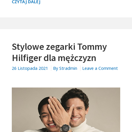
VIGOUREUX
CZYTAJ DALEJ
DLA
ELEGANCKICH
MĘŻCZYZN
—
PROPOZYCJE
Stylowe zegarki Tommy
OD
MARKI
Hilfiger dla mężczyzn
CLUSE
26 Listopada 2021
By
Stradmin
Leave a Comment
on
Stylowe
zegarki
Tommy
Hilfiger
dla
mężczyzn