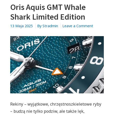
Oris Aquis GMT Whale
Shark Limited Edition
on
13 Maja 2025
By
Stradmin
Leave a Comment
Oris
Aquis
GMT
Whale
Shark
Limited
Edition
Rekiny – wyjątkowe, chrzęstnoszkieletowe ryby
– budzą nie tylko podziw, ale także lęk,