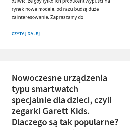
dziwić, że gdy tylko ich producent wypuści na
rynek nowe modele, od razu budzą duże
zainteresowanie. Zapraszamy do
POZNAJ
CZYTAJ DALEJ
MODELE
OD
G-
SHOCK
－
Nowoczesne urządzenia
MINI
CASIOAK
typu smartwatch
I
specjalnie dla dzieci, czyli
DAZZLINK
NIGHT
zegarki Garett Kids.
CITY
Dlaczego są tak popularne?
BLUE