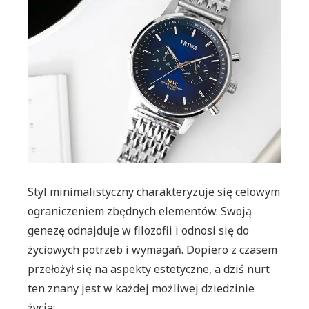
minimali
－
na
którego
produce
warto
postawić
Styl minimalistyczny charakteryzuje się celowym
ograniczeniem zbędnych elementów. Swoją
genezę odnajduje w filozofii i odnosi się do
życiowych potrzeb i wymagań. Dopiero z czasem
przełożył się na aspekty estetyczne, a dziś nurt
ten znany jest w każdej możliwej dziedzinie
życia: