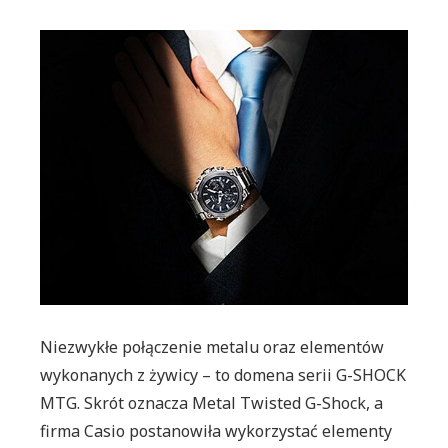
Nowość
MTG-
B2000
i
pierwsze
warianty
kolorysty
Niezwykłe połączenie metalu oraz elementów
wykonanych z żywicy – to domena serii G-SHOCK
MTG. Skrót oznacza Metal Twisted G-Shock, a
firma Casio postanowiła wykorzystać elementy