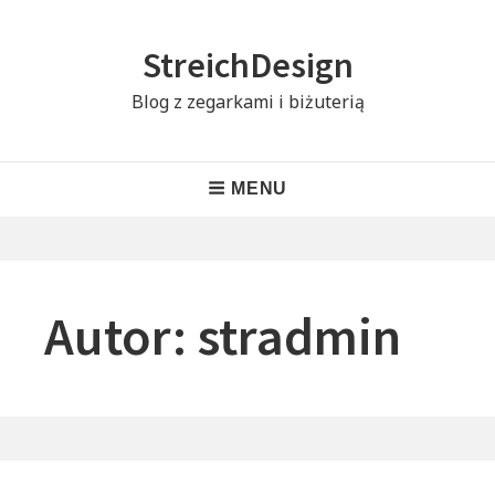
Skip
to
StreichDesign
content
Blog z zegarkami i biżuterią
Header
MENU
Menu
Autor:
stradmin