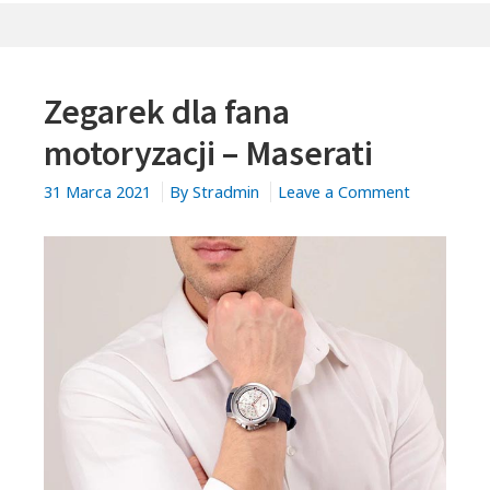
TYTANU,
CZY
CERAMIKI?
Zegarek dla fana
WYBIERZ
NAJLEPSZY
motoryzacji – Maserati
MATERIAŁ
DLA
on
31 Marca 2021
By
Stradmin
Leave a Comment
SIEBIE!
Zegarek
dla
fana
motoryzacj
–
Maserati