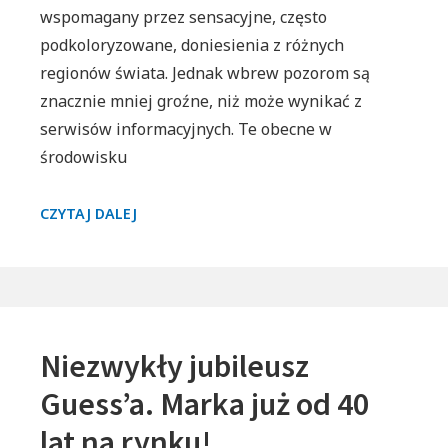
wspomagany przez sensacyjne, często
podkoloryzowane, doniesienia z różnych
regionów świata. Jednak wbrew pozorom są
znacznie mniej groźne, niż może wynikać z
serwisów informacyjnych. Te obecne w
środowisku
ORIS
CZYTAJ DALEJ
AQUIS
GMT
WHALE
SHARK
LIMITED
Niezwykły jubileusz
EDITION
Guess’a. Marka już od 40
lat na rynku!