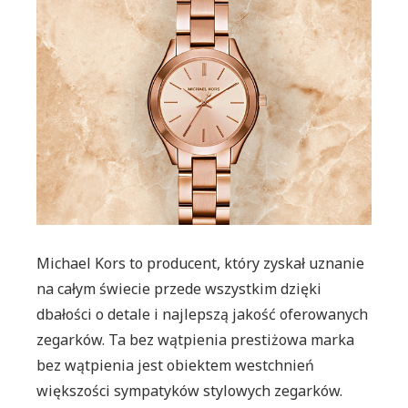
klasy
POPULARNE?
i
luksusu
–
zegarki
Michael
Kors.
Michael Kors to producent, który zyskał uznanie
na całym świecie przede wszystkim dzięki
dbałości o detale i najlepszą jakość oferowanych
zegarków. Ta bez wątpienia prestiżowa marka
bez wątpienia jest obiektem westchnień
większości sympatyków stylowych zegarków.