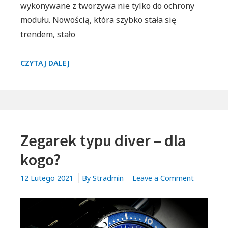
wykonywane z tworzywa nie tylko do ochrony
modułu. Nowością, która szybko stała się
trendem, stało
NOWOŚĆ
CZYTAJ DALEJ
MTG-
B2000
I
PIERWSZE
WARIANTY
Zegarek typu diver – dla
KOLORYSTYCZNE
kogo?
on
12 Lutego 2021
By
Stradmin
Leave a Comment
Zegarek
typu
diver