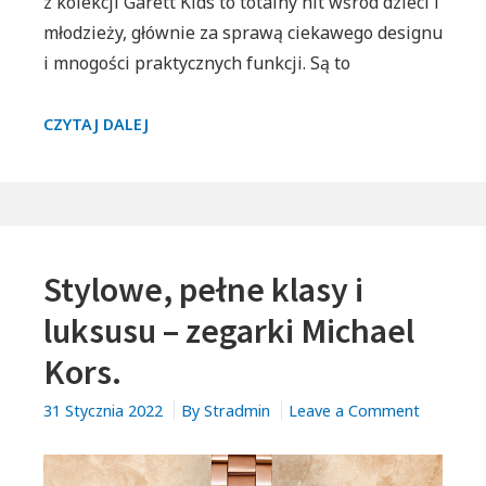
z kolekcji Garett Kids to totalny hit wśród dzieci i
młodzieży, głównie za sprawą ciekawego designu
i mnogości praktycznych funkcji. Są to
NOWOCZESNE
CZYTAJ DALEJ
URZĄDZENIA
TYPU
SMARTWATCH
SPECJALNIE
DLA
Stylowe, pełne klasy i
DZIECI,
CZYLI
luksusu – zegarki Michael
ZEGARKI
Kors.
GARETT
KIDS.
on
31 Stycznia 2022
By
Stradmin
Leave a Comment
DLACZEGO
Stylowe,
SĄ
pełne
TAK