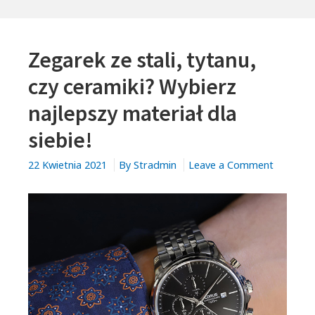
ZEGARKACH
CLUSE
LA
Zegarek ze stali, tytanu,
TETRAGONE.
POZNAJ
czy ceramiki? Wybierz
RETRO
najlepszy materiał dla
ODSŁONĘ
KOBIECOŚCI
siebie!
on
22 Kwietnia 2021
By
Stradmin
Leave a Comment
Zegarek
ze
stali,
tytanu,
czy
ceramiki
Wybierz
najlepsz