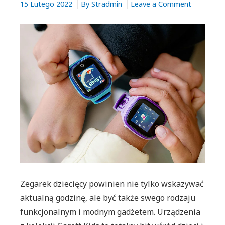
on
15 Lutego 2022
By
Stradmin
Leave a Comment
Nowoczes
urządzeni
typu
smartwat
specjalnie
dla
dzieci,
czyli
zegarki
Garett
Kids.
Dlaczego
są
tak
Zegarek dziecięcy powinien nie tylko wskazywać
popularne
aktualną godzinę, ale być także swego rodzaju
funkcjonalnym i modnym gadżetem. Urządzenia