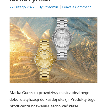
on
22 Lutego 2022
By
Stradmin
Leave a Comment
Niezwykły
jubileusz
Guess’a.
Marka
już
od
40
lat
na
rynku!
Marka Guess to prawdziwy mistrz idealnego
doboru stylizacji do każdej okazji. Produkty tego
producenta pozwalają zachować klasę