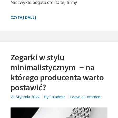
Niezwykle bogata oferta tej firmy
STYLOWE,
CZYTAJ DALEJ
PEŁNE
KLASY
I
LUKSUSU
–
Zegarki w stylu
ZEGARKI
MICHAEL
minimalistycznym －na
KORS.
którego producenta warto
postawić?
on
21 Stycznia 2022
By
Stradmin
Leave a Comment
Zegarki
w
stylu