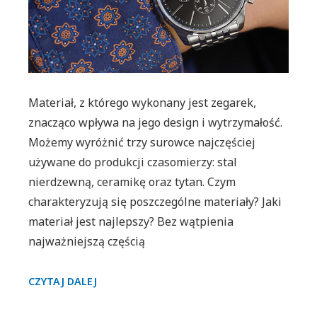
materiał
dla
siebie!
Materiał, z którego wykonany jest zegarek,
znacząco wpływa na jego design i wytrzymałość.
Możemy wyróżnić trzy surowce najczęściej
używane do produkcji czasomierzy: stal
nierdzewną, ceramikę oraz tytan. Czym
charakteryzują się poszczególne materiały? Jaki
materiał jest najlepszy? Bez wątpienia
najważniejszą częścią
ZEGAREK
CZYTAJ DALEJ
ZE
STALI,