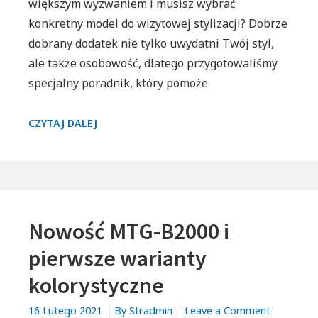
większym wyzwaniem i musisz wybrać
konkretny model do wizytowej stylizacji? Dobrze
dobrany dodatek nie tylko uwydatni Twój styl,
ale także osobowość, dlatego przygotowaliśmy
specjalny poradnik, który pomoże
ZEGAREK
CZYTAJ DALEJ
IDEALNY
DLA
ELEGANCKIEGO
MĘŻCZYZNY.
Nowość MTG-B2000 i
pierwsze warianty
kolorystyczne
on
16 Lutego 2021
By
Stradmin
Leave a Comment