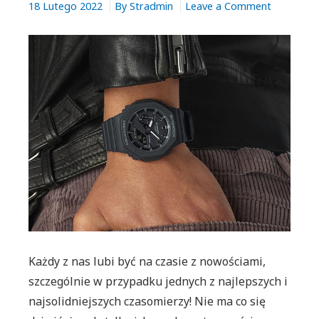
on
18 Lutego 2022
By
Stradmin
Leave a Comment
Poznaj
modele
od
G-
SHOCK
－
Mini
CasiOak
i
Dazzlink
Night
City
Blue
Każdy z nas lubi być na czasie z nowościami,
szczególnie w przypadku jednych z najlepszych i
najsolidniejszych czasomierzy! Nie ma co się