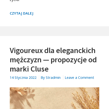
ZEGARKI
CZYTAJ DALEJ
W
STYLU
MINIMALISTYCZNYM
－
NA
Vigoureux dla eleganckich
KTÓREGO
PRODUCENTA
mężczyzn — propozycje od
WARTO
marki Cluse
POSTAWIĆ?
on
14 Stycznia 2022
By
Stradmin
Leave a Comment
Vigoureu
dla
eleganck
mężczyz
—