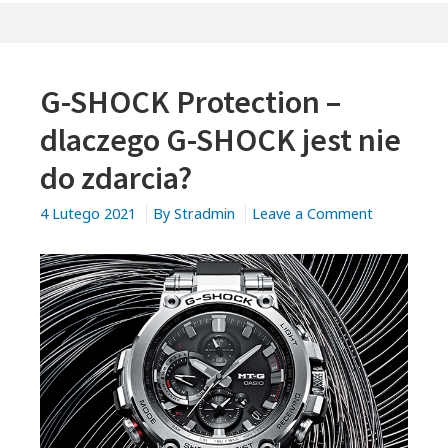
PROSPEX
–
NOWY
G-SHOCK Protection –
MODEL
DIVERA
dlaczego G-SHOCK jest nie
do zdarcia?
on
4 Lutego 2021
By
Stradmin
Leave a Comment
G-
SHOCK
Protection
–
dlaczego
G-
SHOCK
jest
nie