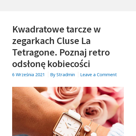
HILFIGER
DLA
MĘŻCZYZN
Kwadratowe tarcze w
zegarkach Cluse La
Tetragone. Poznaj retro
odsłonę kobiecości
on
6 Września 2021
By
Stradmin
Leave a Comment
Kwadrat
tarcze
w
zegarkac
Cluse
La
Tetragon
Poznaj