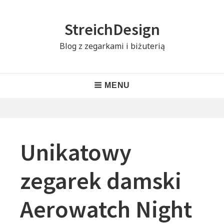
Skip
to
StreichDesign
content
Blog z zegarkami i biżuterią
Header
MENU
Menu
Unikatowy
zegarek damski
Aerowatch Night