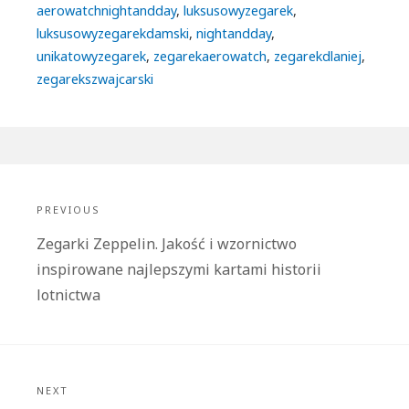
aerowatchnightandday
,
luksusowyzegarek
,
luksusowyzegarekdamski
,
nightandday
,
unikatowyzegarek
,
zegarekaerowatch
,
zegarekdlaniej
,
zegarekszwajcarski
Nawigacja
wpisu
PREVIOUS
Previous
Zegarki Zeppelin. Jakość i wzornictwo
post:
inspirowane najlepszymi kartami historii
lotnictwa
NEXT