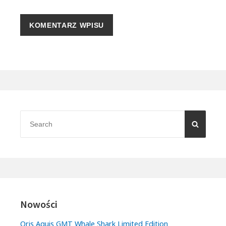
Primary
Sidebar
Search
SEARC
for:
Nowości
Oris Aquis GMT Whale Shark Limited Edition