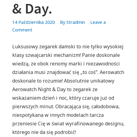
& Day.
14 Października 2020
By
Stradmin
Leave a
on
Comment
Unikatowy
zegarek
Luksusowy zegarek damski to nie tylko wysokiej
damski
klasy szwajcarski mechanizm! Panie doskonale
Aerowatch
wiedzą, że obok renomy marki i niezawodności
Night
działania musi znajdować się „to coś”. Aerowatch
&
doskonale to rozumie! Absolutnie unikatowy
Day.
Aerowatch Night & Day to zegarek ze
wskazaniem dzień i noc, który czaruje już od
pierwszych minut. Obracająca się, całodobowa,
niespotykana w innych modelach tarcza
przeniesie Cię w świat wyrafinowanego designu,
którego nie da się podrobić!