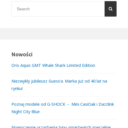
Sidebar
Search
DAY.
SEARC
for:
Nowości
Oris Aquis GMT Whale Shark Limited Edition
Niezwykły jubileusz Guess’a. Marka już od 40 lat na
rynku!
Poznaj modele od G-SHOCK － Mini CasiOak i Dazzlink
Night City Blue
Nowoczesne urządzenia typu smartwatch specjalnie