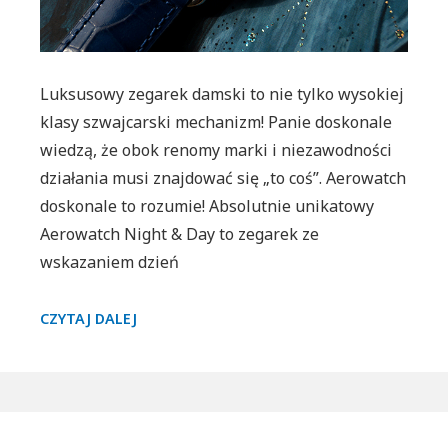
Luksusowy zegarek damski to nie tylko wysokiej
klasy szwajcarski mechanizm! Panie doskonale
wiedzą, że obok renomy marki i niezawodności
działania musi znajdować się „to coś”. Aerowatch
doskonale to rozumie! Absolutnie unikatowy
Aerowatch Night & Day to zegarek ze
wskazaniem dzień
UNIKATOWY
CZYTAJ DALEJ
ZEGAREK
DAMSKI
AEROWATCH
NIGHT
Primary
&