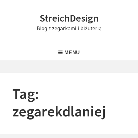
Skip
to
StreichDesign
content
Blog z zegarkami i biżuterią
Header
MENU
Menu
Tag:
zegarekdlaniej