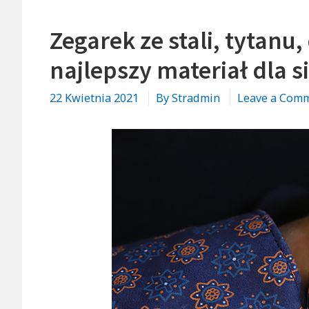
Zegarek ze stali, tytanu
najlepszy materiał dla s
22 Kwietnia 2021
By
Stradmin
Leave a Com