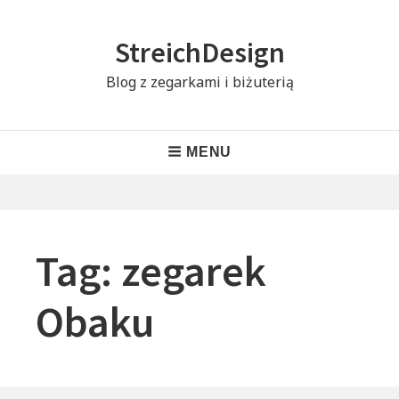
Skip
to
StreichDesign
content
Blog z zegarkami i biżuterią
Header
MENU
Menu
Tag:
zegarek
Obaku