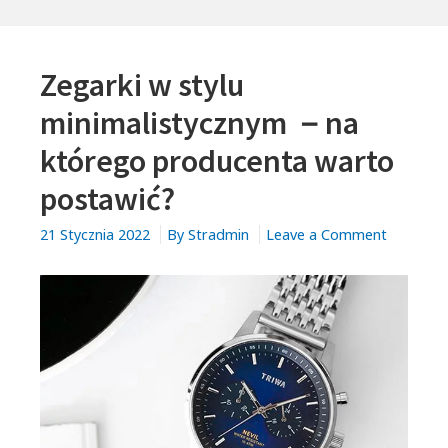
Zegarki w stylu
minimalistycznym －na
którego producenta warto
postawić?
on
21 Stycznia 2022
By
Stradmin
Leave a Comment
Zegarki
w
stylu
minimali
－
na
którego
produce