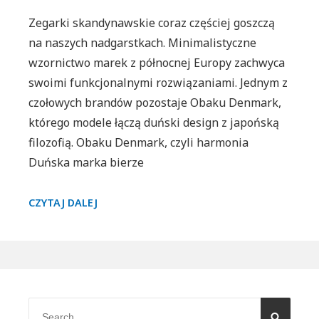
Zegarki skandynawskie coraz częściej goszczą
na naszych nadgarstkach. Minimalistyczne
wzornictwo marek z północnej Europy zachwyca
swoimi funkcjonalnymi rozwiązaniami. Jednym z
czołowych brandów pozostaje Obaku Denmark,
którego modele łączą duński design z japońską
filozofią. Obaku Denmark, czyli harmonia
Duńska marka bierze
OBAKU
CZYTAJ DALEJ
DENMARK
–
PIĘKNO
PROSTOTY
Primary
Sidebar
Search
SEARC