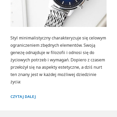
warto
postawić
Styl minimalistyczny charakteryzuje się celowym
ograniczeniem zbędnych elementów. Swoją
genezę odnajduje w filozofii i odnosi się do
życiowych potrzeb i wymagań. Dopiero z czasem
przełożył się na aspekty estetyczne, a dziś nurt
ten znany jest w każdej możliwej dziedzinie
życia:
ZEGARKI
CZYTAJ DALEJ
W
STYLU
MINIMALISTYCZNYM