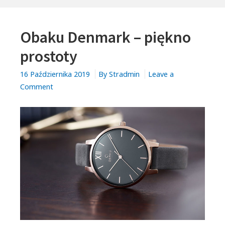
－
NA
Obaku Denmark – piękno
KTÓREGO
PRODUCENTA
prostoty
WARTO
POSTAWIĆ?
16 Października 2019
By
Stradmin
Leave a
on
Comment
Obaku
Denmark
–
piękno
prostoty