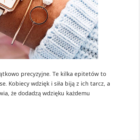
kobiecości
ątkowo precyzyjne. Te kilka epitetów to
e. Kobiecy wdzięk i siła biją z ich tarcz, a
awia, że dodadzą wdzięku każdemu