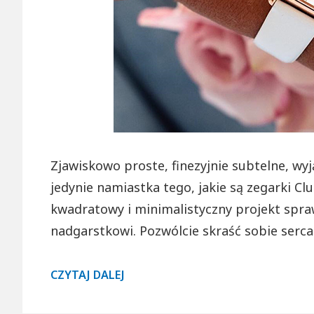
Zjawiskowo proste, finezyjnie subtelne, wyj
jedynie namiastka tego, jakie są zegarki Clus
kwadratowy i minimalistyczny projekt spr
nadgarstkowi. Pozwólcie skraść sobie serca
KWADRATOWE
CZYTAJ DALEJ
TARCZE
W