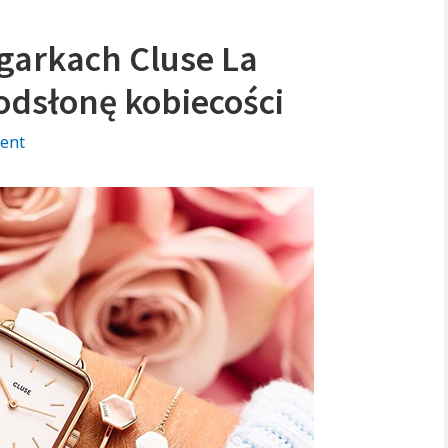
garkach Cluse La
 odsłonę kobiecości
on
ent
Kwadratowe
tarcze
w
zegarkach
Cluse
La
Tetragone.
Poznaj
retro
odsłonę