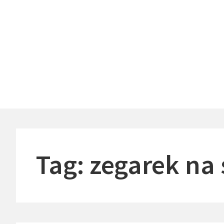
Skip
to
content
Header
Menu
Tag:
zegarek na