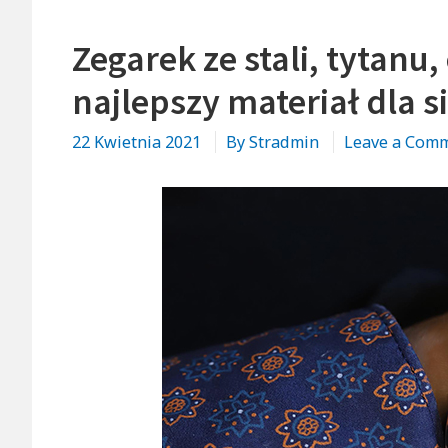
Zegarek ze stali, tytanu
najlepszy materiał dla s
22 Kwietnia 2021
By
Stradmin
Leave a Com