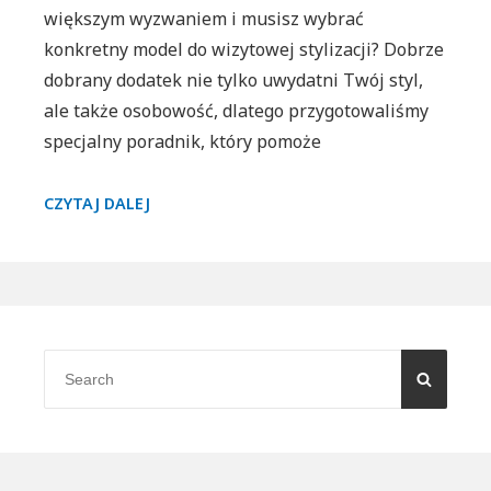
większym wyzwaniem i musisz wybrać
konkretny model do wizytowej stylizacji? Dobrze
dobrany dodatek nie tylko uwydatni Twój styl,
ale także osobowość, dlatego przygotowaliśmy
specjalny poradnik, który pomoże
ZEGAREK
CZYTAJ DALEJ
IDEALNY
DLA
ELEGANCKIEGO
MĘŻCZYZNY.
Primary
Sidebar
Search
SEARC
for: