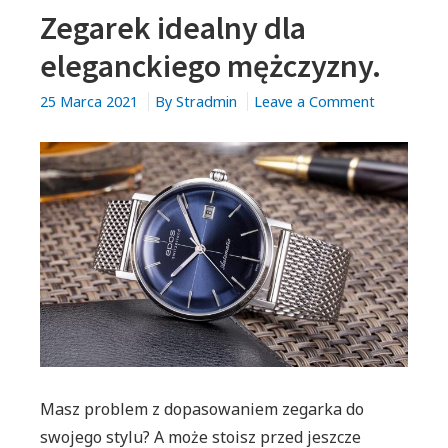
Zegarek idealny dla
eleganckiego mężczyzny.
on
25 Marca 2021
By
Stradmin
Leave a Comment
Zegarek
idealny
dla
eleganckie
mężczyzny.
Masz problem z dopasowaniem zegarka do
swojego stylu? A może stoisz przed jeszcze