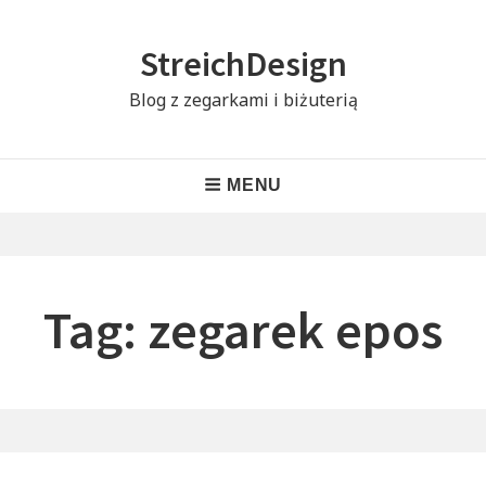
Skip
to
StreichDesign
content
Blog z zegarkami i biżuterią
Header
MENU
Menu
Tag:
zegarek epos